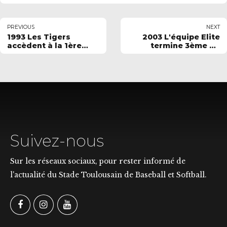
PREVIOUS
NEXT
1993 Les Tigers
2003 L'équipe Elite
accèdent à la 1ère
termine 3ème du
division
championnat de
France
Suivez-nous
Sur les réseaux sociaux, pour rester informé de
l'actualité du Stade Toulousain de Baseball et Softball.