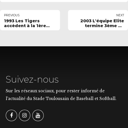
PREVIOUS
NEXT
1993 Les Tigers
2003 L'équipe Elite
accèdent à la 1ère
termine 3ème du
division
championnat de
France
Suivez-nous
Sur les réseaux sociaux, pour rester informé de
l'actualité du Stade Toulousain de Baseball et Softball.