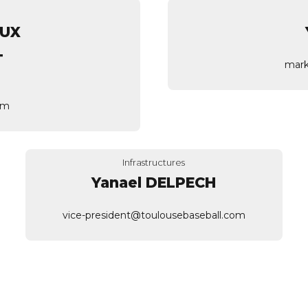
OUX
T
mark
om
Infrastructures
Yanael DELPECH
vice-president@toulousebaseball.com