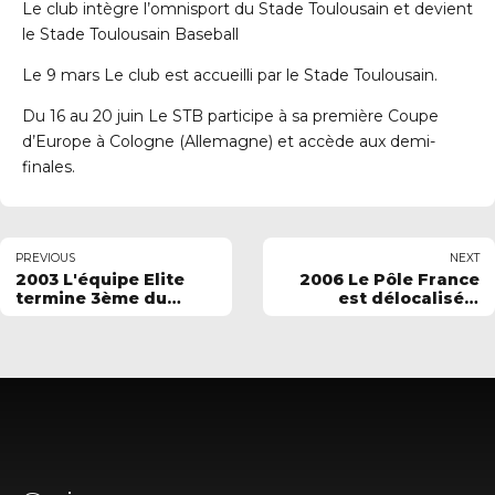
Le club intègre l’omnisport du Stade Toulousain et devient
le Stade Toulousain Baseball
Le 9 mars Le club est accueilli par le Stade Toulousain.
Du 16 au 20 juin Le STB participe à sa première Coupe
d’Europe à Cologne (Allemagne) et accède aux demi-
finales.
PREVIOUS
NEXT
2003 L'équipe Elite
2006 Le Pôle France
termine 3ème du
est délocalisé à
championnat de
Toulouse pour la
France
rentrée scolaire