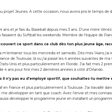
 projet Jeunes. A cette occasion, nous avons pris le temps de di
ai 24 ans et je fais du Baseball depuis mes 3 ans. D’une mère Vénéz
ts faisaient du Softball les weekends. Membre de l’équipe de Fran
écouvert ce sport dans ce club dès ton plus jeune âge, ra
a m’entrainer tous les mercredis et samedis. Dès mes 14ans j’ai in
rance de Toulouse, là ou j’ai passé les 4 années suivantes de ma vi
États-Unis et plus particulièrement en Floride. J’ai fait mes 2 p
 de 4 ans pour finir mes 2 dernières années à côté d’Orlando.
s il n’y pas eu d’employé sportif, que souhaites-tu mettre
l en France et plus particulièrement à Toulouse. J’ai travaillé d
e me développer en tant que coach. Avec l’envie et mes connais
ussi développer le programme jeune en installant un programme 