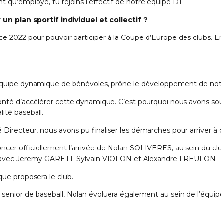
t qu’employé, tu rejoins l’effectif de notre équipe D1
un plan sportif individuel et collectif ?
ce 2022 pour pouvoir participer à la Coupe d’Europe des clubs. E
équipe dynamique de bénévoles, prône le développement de notre 
volonté d’accélérer cette dynamique. C’est pourquoi nous avons 
lité baseball.
irecteur, nous avons pu finaliser les démarches pour arriver à c
ncer officiellement l’arrivée de Nolan SOLIVERES, au sein du cl
ion avec Jeremy GARETT, Sylvain VIOLON et Alexandre FREULON
que proposera le club.
enior de baseball, Nolan évoluera également au sein de l’équipe 1