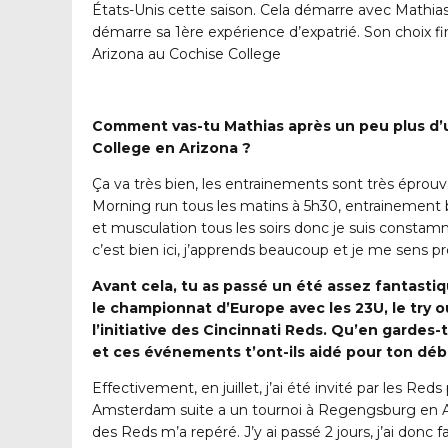
États-Unis cette saison. Cela démarre avec Mathi
démarre sa 1ère expérience d’expatrié. Son choix fin
Arizona au Cochise College
Comment vas-tu Mathias après un peu plus d’
College en Arizona ?
Ça va très bien, les entrainements sont très éprouv
Morning run tous les matins à 5h30, entrainement b
et musculation tous les soirs donc je suis consta
c’est bien ici, j’apprends beaucoup et je me sens p
Avant cela, tu as passé un été assez fantastiq
le championnat d’Europe avec les 23U, le try 
l’initiative des Cincinnati Reds. Qu’en garde
et ces événements t’ont-ils aidé pour ton déb
Effectivement, en juillet, j’ai été invité par les Reds
Amsterdam suite a un tournoi à Regengsburg en A
des Reds m’a repéré. J’y ai passé 2 jours, j’ai donc 