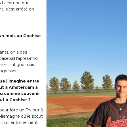
as Lacombe qui
al s’est arrêté en
un mois au Cochise
ants, on a des
aseball l’après-midi
mment fatigué mais
rogresser.
ue j’imagine entre
out à Amsterdam à
s-tu comme souvenir
ut à Cochise ?
 pour faire un Try out à
llemagne où le scout
fait un entrainement