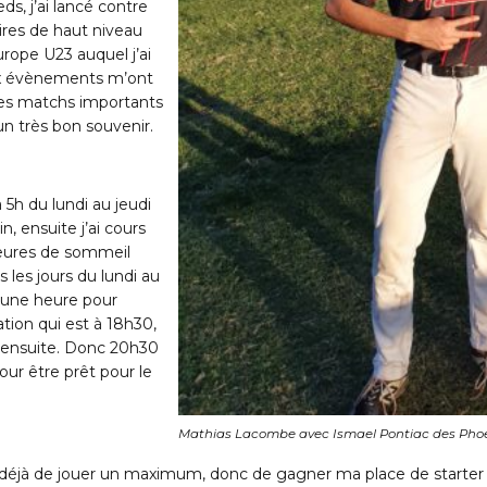
ds, j’ai lancé contre
aires de haut niveau
rope U23 auquel j’ai
eux évènements m’ont
 des matchs importants
un très bon souvenir.
5h du lundi au jeudi
, ensuite j’ai cours
heures de sommeil
s les jours du lundi au
d’une heure pour
ation qui est à 18h30,
e ensuite. Donc 20h30
our être prêt pour le
Mathias Lacombe avec Ismael Pontiac des Pho
 déjà de jouer un maximum, donc de gagner ma place de starter au