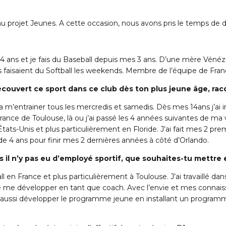
 projet Jeunes. A cette occasion, nous avons pris le temps de di
ai 24 ans et je fais du Baseball depuis mes 3 ans. D’une mère Vénéz
ts faisaient du Softball les weekends. Membre de l’équipe de Fran
écouvert ce sport dans ce club dès ton plus jeune âge, ra
a m’entrainer tous les mercredis et samedis. Dès mes 14ans j’ai in
rance de Toulouse, là ou j’ai passé les 4 années suivantes de ma vi
États-Unis et plus particulièrement en Floride. J’ai fait mes 2 p
 de 4 ans pour finir mes 2 dernières années à côté d’Orlando.
s il n’y pas eu d’employé sportif, que souhaites-tu mettre
l en France et plus particulièrement à Toulouse. J’ai travaillé d
e me développer en tant que coach. Avec l’envie et mes connais
ussi développer le programme jeune en installant un programme 