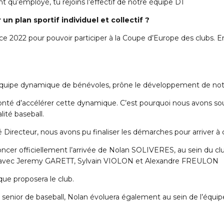
t qu’employé, tu rejoins l’effectif de notre équipe D1
un plan sportif individuel et collectif ?
ce 2022 pour pouvoir participer à la Coupe d’Europe des clubs. E
équipe dynamique de bénévoles, prône le développement de notre 
volonté d’accélérer cette dynamique. C’est pourquoi nous avons 
lité baseball.
irecteur, nous avons pu finaliser les démarches pour arriver à c
ncer officiellement l’arrivée de Nolan SOLIVERES, au sein du cl
ion avec Jeremy GARETT, Sylvain VIOLON et Alexandre FREULON
que proposera le club.
enior de baseball, Nolan évoluera également au sein de l’équipe 1